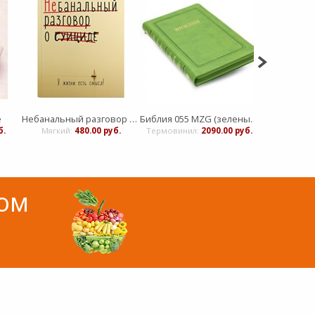
е
Небанальный разговор о суициде
Библия 055 MZG (зеленый) ИЖ
б.
Мягкий:
480.00 руб.
Термовинил:
2090.00 руб.
Мягкий:
8
вом