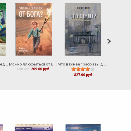
Лягушонок идет по следу (комплект)
Можно ли скрыться от Бога?
Что важнее? рассказы для детей
Девочка 
.
Мягкий:
209.00 руб.
Мягкий:
5
:
827.00 руб.