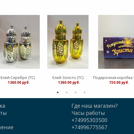
Елей Серебро (ТС)
Елей Золото (ТС)
:
1360.00 руб.
:
1360.00 руб.
:
150.00 руб.
ка
Где наш магазин?
кты
Часы работы
+74995303500
шение
+74996775567