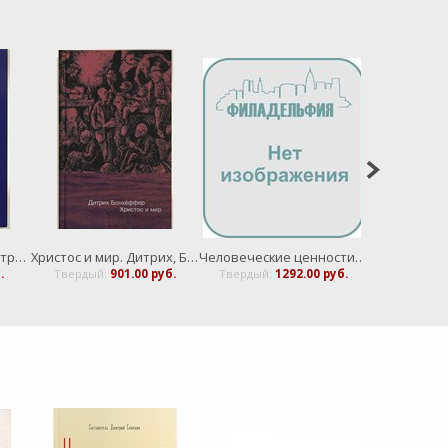
Спустя десять лет. Дитрих, Бонхёффер
Христос и мир. Дитрих, Бонхёффер
Человеческие ценности в медицине
О Последн
.
Твердый:
901.00 руб.
Твердый:
1292.00 руб.
Твердый: