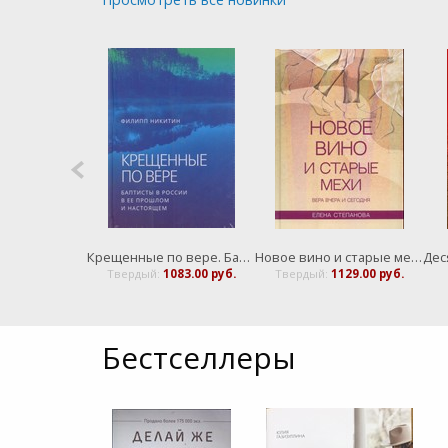
Слава Господа Богословская Эстетика том 3,1В простарнстве метафизики часть 1 Древность
Крещенные по вере. Баптисты в России. В ее прошлом и настоящем
Новое вино и старые мехи. Вера вчера и сегодня.
1083.00 руб.
Твердый:
1083.00 руб.
Твердый:
1129.00 руб.
Бестселлеры