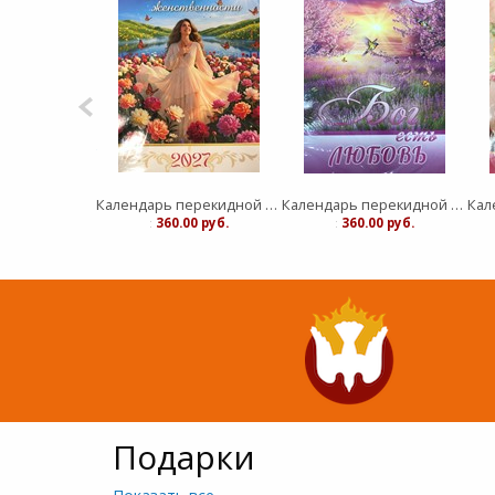
Календарь Мир дому твоему (Акварель)
Календарь перекидной "Вдохновение" Сияние Женственности 25Х35
Календарь перекидной "Вдохновение" Бог есть любовь 25Х35
00 руб.
:
360.00 руб.
:
360.00 руб.
Подарки