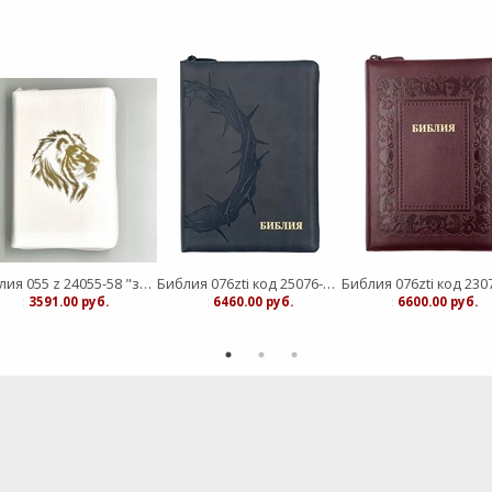
Библия 055 z 24055-58 "золотой лев " кожанный переплет, белый пятнистый на молнии
Библия 076zti код 25076-35, дизайн "терновый венец", переплет из эко кожи на молнии с инд. темно-сер
:
3591.00 руб.
:
6460.00 руб.
:
6600.00 руб.