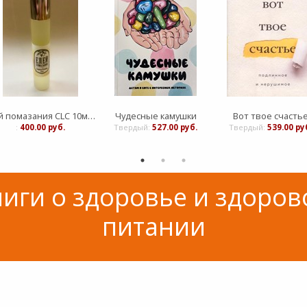
Елей помазания CLC 10мл Царица Есфирь
Чудесные камушки
Вот твое счасть
:
400.00 руб.
Твердый:
527.00 руб.
Твердый:
539.00 ру
иги о здоровье и здоро
питании