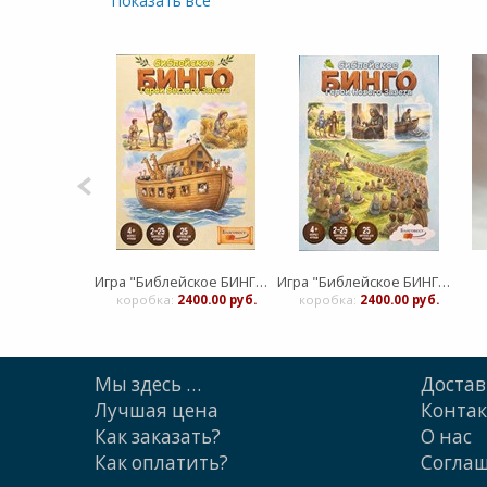
Показать все
Брелок крест пластик цветы (ЛН)
Игра "Библейское БИНГО. Герои Ветхого Завета"
Игра "Библейское БИНГО. Герои Нового Завета"
00 руб.
коробка:
2400.00 руб.
коробка:
2400.00 руб.
Мы здесь …
Достав
Лучшая цена
Конта
Как заказать?
О нас
Как оплатить?
Cогла