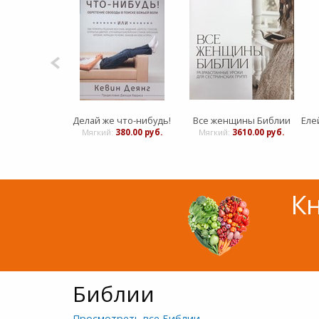
Что необходимо знать каждой девочке
Делай же что-нибудь!
Все женщины Библии
00.00 руб.
Мягкий:
380.00 руб.
Мягкий:
3610.00 руб.
Кн
Библии
Просмотреть все Библии