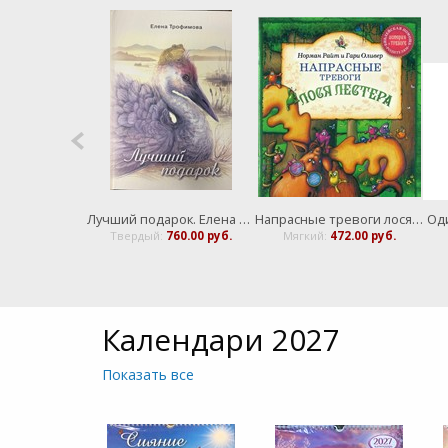
ы рассказы
Лучший подарок. Елена Трофимова
Напрасные тревоги лося Лестера
Оди
256.00 руб.
Твердый:
760.00 руб.
Мягкий:
472.00 руб.
Календари 2027
Показать все