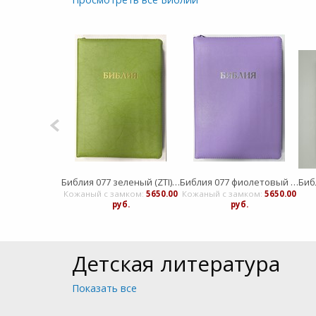
Библия 053zti код С1 надпись "Библия", коричневая кожа
Библия 077 зеленый (ZTI) (классика) Благовест
Библия 077 фиолетовый (ZTI) (классика) Благовест
00 руб.
Кожаный с замком:
5650.00
Кожаный с замком:
5650.00
руб.
руб.
Детская литература
Показать все