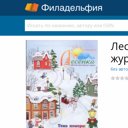
Лес
жу
без авт