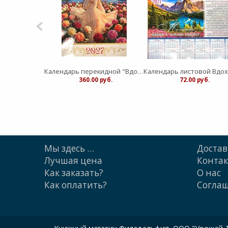
Календарь перекидной "Вдохновение" Сияние Женственности 25Х35
:
360.00 руб.
:
72.00 руб.
Мы здесь …
Достав
Лучшая цена
Конта
Как заказать?
О нас
Как оплатить?
Cогла