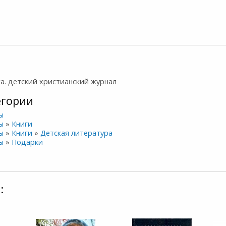
а. детский христианский журнал
егории
ы
ы
»
Книги
ы
»
Книги
»
Детская литература
ы
»
Подарки
: