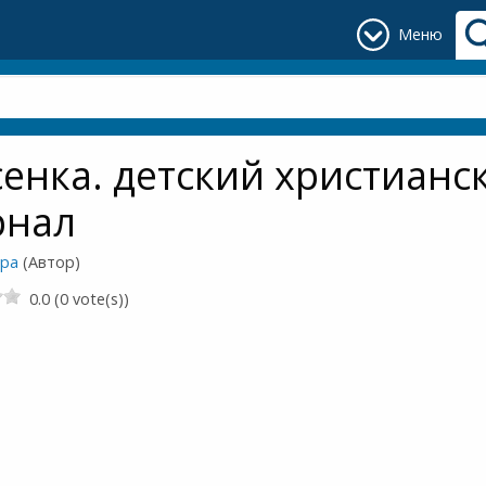
Меню
енка. детский христианс
рнал
ора
(Автор)
0.0 (0 vote(s))