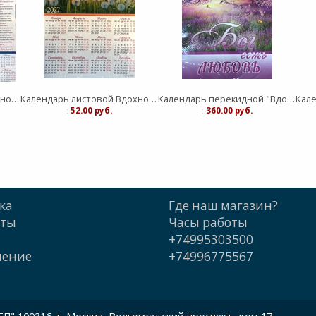
Календарь листовой Вдохновение "Живый в помощи Вышнего"средний
Календарь листовой Вдохновение "Господь - защите моя" малый
Календарь перекидной "Вдохновение" Бог есть любовь 25Х35
:
52.00 руб.
:
360.00 руб.
ка
Где наш магазин?
кты
Часы работы
+74995303500
шение
+74996775567