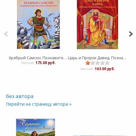
Храбрый Самсон. Познавательная книга-раскраска
Царь и Пророк Давид. Познавательная книга-раскраска
А
Мягкий:
175.00 руб.
Мягкий:
163.00 руб.
без автора
Перейти на страницу автора »