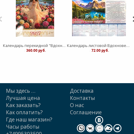
Календарь перекидной "Вдохновение" Сияние Женственности 25Х35
Календарь листовой Вдохновение "Живый в помощи Вышнего"средний
:
360.00 руб.
:
72.00 руб.
Мы здесь …
Доставка
Лучшая цена
Контакты
Как заказать?
О нас
Как оплатить?
Cоглашение
Где наш магазин?
Часы работы
+74995303500