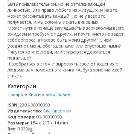
Быть привлекательной, но не отталкивающей
личностью. Это право любого из живущих. И на это
может рассчитывать каждый. Но не у всех это
получается, и мы склонны искать виновных.
Может нужно почаще заглядывать в зеркало?Мы всего
ожидаем и требуем от других, и почти никто не задет
себе вопроса: а каково быть моим другом? С чем
уходят от меня, обогащенными или опустошенными?
Тянутся ко мне люди, или стараются держаться
подальше?
Разобраться в этом и выровнять свои отношения с
людьми вам поможет эта книга «Азбука христианской
этики»
Категории
Товары
»
Книги
»
Богословие
ISBN
: 2300-00000090
Издательство
:
Благовестник
Код товара
: 00-00000090
Размеры
: 154 x 217 x 14 mm
Вес
: 0.330kg