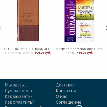
CHEQUE BOOK OF THE BANK OF FAITH Daily Readings by
Молитва, прославляющая Бога
Искусственная кожа:
900.00 руб.
Мягкий:
430.00 руб.
Мы здесь …
Доставка
Лучшая цена
Контакты
Как заказать?
О нас
Как оплатить?
Cоглашение