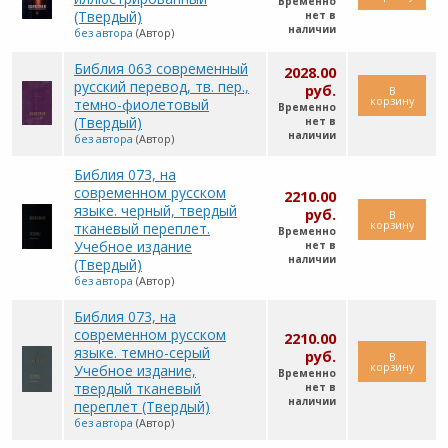
Временно
(Твердый)
нет в
наличии
без автора
(Автор)
Библия 063 современный
2028.00
русский перевод, тв. пер.,
руб.
В
корзину
темно-фиолетовый
Временно
(Твердый)
нет в
наличии
без автора
(Автор)
Библия 073, на
современном русском
2210.00
языке. черный, твердый
руб.
В
корзину
тканевый переплет.
Временно
Учебное издание
нет в
наличии
(Твердый)
без автора
(Автор)
Библия 073, на
современном русском
2210.00
языке. темно-серый
руб.
В
корзину
Учебное издание,
Временно
твердый тканевый
нет в
наличии
переплет (Твердый)
без автора
(Автор)