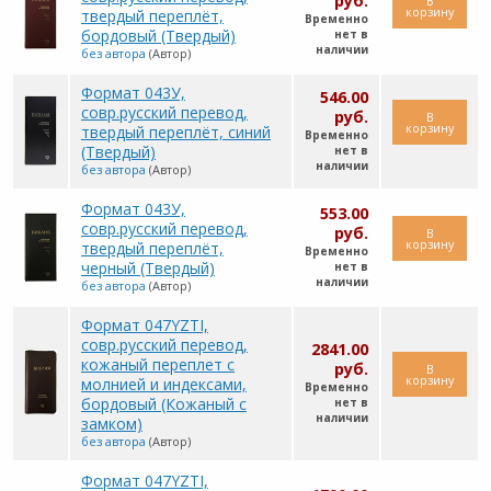
руб.
В
корзину
твердый переплёт,
Временно
бордовый (Твердый)
нет в
наличии
без автора
(Автор)
Формат 043У,
546.00
совр.русский перевод,
руб.
В
корзину
твердый переплёт, синий
Временно
(Твердый)
нет в
наличии
без автора
(Автор)
Формат 043У,
553.00
совр.русский перевод,
руб.
В
корзину
твердый переплёт,
Временно
черный (Твердый)
нет в
наличии
без автора
(Автор)
Формат 047YZTI,
совр.русский перевод,
2841.00
кожаный переплет с
руб.
В
корзину
молнией и индексами,
Временно
бордовый (Кожаный с
нет в
наличии
замком)
без автора
(Автор)
Формат 047YZTI,