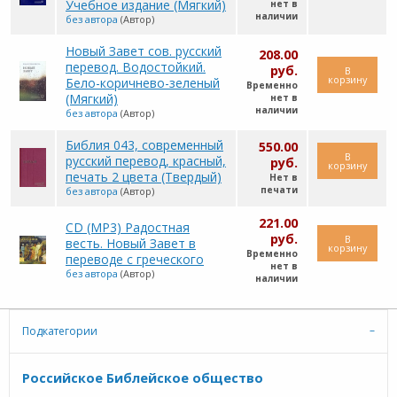
Учебное издание (Мягкий)
нет в
наличии
без автора
(Автор)
Новый Завет сов. русcкий
208.00
перевод. Водостойкий.
руб.
В
корзину
Бело-коричнево-зеленый
Временно
(Мягкий)
нет в
наличии
без автора
(Автор)
Библия 043, современный
550.00
В
русский перевод, красный,
руб.
корзину
печать 2 цвета (Твердый)
Нет в
печати
без автора
(Автор)
221.00
CD (MP3) Радостная
руб.
В
весть. Новый Завет в
корзину
Временно
переводе с греческого
нет в
без автора
(Автор)
наличии
Подкатегории
Российское Библейское общество