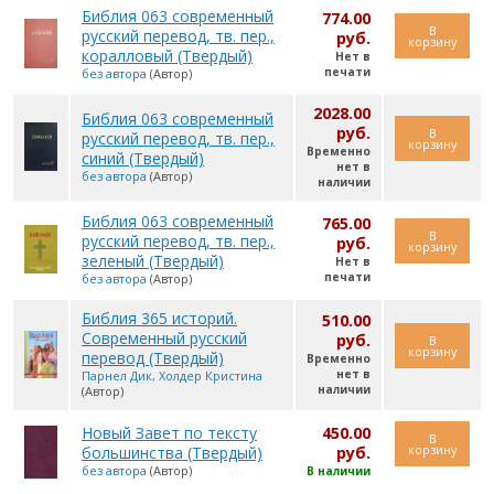
Библия 063 современный
774.00
В
русский перевод, тв. пер.,
руб.
корзину
коралловый (Твердый)
Нет в
печати
без автора
(Автор)
2028.00
Библия 063 современный
руб.
В
русский перевод, тв. пер.,
корзину
Временно
синий (Твердый)
нет в
без автора
(Автор)
наличии
Библия 063 современный
765.00
В
русский перевод, тв. пер.,
руб.
корзину
зеленый (Твердый)
Нет в
печати
без автора
(Автор)
Библия 365 историй.
510.00
Современный русский
руб.
В
корзину
перевод (Твердый)
Временно
нет в
Парнел Дик, Холдер Кристина
наличии
(Автор)
Новый Завет по тексту
450.00
В
корзину
большинства (Твердый)
руб.
без автора
(Автор)
В наличии