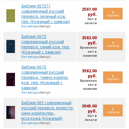
Библия 067ZTI
2561.00
современный русский
В
руб.
корзину
перевод, зеленый кож.
Нет в
пер. (Кожаный с замком)
печати
без автора
(Автор)
Библия 067Z
3582.00
современный русский
руб.
В
корзину
перевод, синий кож. пер.
Временно
(Кожаный с замком)
нет в
наличии
без автора
(Автор)
Библия 067Z
3582.00
современный русский
руб.
В
перевод, темно-коричн.
корзину
Временно
кож. пер. (Кожаный с
нет в
замком)
наличии
без автора
(Автор)
Библия 065 современный
3045.00
русский перевод, иллюстр.
В
руб.
корзину
сине-коричн.пер.,
Нет в
исск.кожа (Кожаный)
печати
без автора
(Автор)