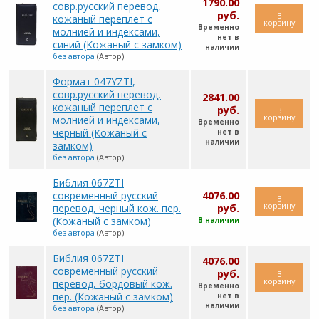
1790.00
совр.русский перевод,
руб.
В
кожаный переплет с
корзину
Временно
молнией и индексами,
нет в
синий (Кожаный с замком)
наличии
без автора
(Автор)
Формат 047YZTI,
совр.русский перевод,
2841.00
кожаный переплет с
руб.
В
корзину
молнией и индексами,
Временно
черный (Кожаный с
нет в
наличии
замком)
без автора
(Автор)
Библия 067ZTI
современный русский
4076.00
В
корзину
перевод, черный кож. пер.
руб.
(Кожаный с замком)
В наличии
без автора
(Автор)
Библия 067ZTI
4076.00
современный русский
руб.
В
корзину
перевод, бордовый кож.
Временно
пер. (Кожаный с замком)
нет в
наличии
без автора
(Автор)