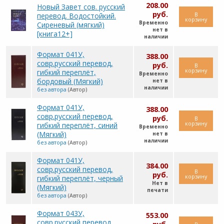
208.00
Новый Завет сов. русский
руб.
В
перевод. Водостойкий.
корзину
Временно
Сиреневый (мягкий)
нет в
[книга12+]
наличии
Формат 041У,
388.00
совр.русский перевод,
руб.
В
корзину
гибкий переплёт,
Временно
бордовый (Мягкий)
нет в
наличии
без автора
(Автор)
Формат 041У,
388.00
совр.русский перевод,
руб.
В
корзину
гибкий переплёт, синий
Временно
(Мягкий)
нет в
наличии
без автора
(Автор)
Формат 041У,
384.00
совр.русский перевод,
В
руб.
корзину
гибкий переплёт, черный
Нет в
(Мягкий)
печати
без автора
(Автор)
Формат 043У,
553.00
совр.русский перевод,