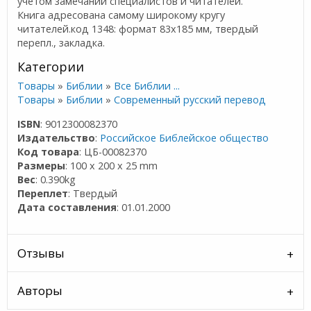
учетом замечаний специалистов и читателей.
Книга адресована самому широкому кругу
читателей.код 1348: формат 83х185 мм, твердый
перепл., закладка.
Категории
Товары
»
Библии
»
Все Библии ...
Товары
»
Библии
»
Современный русский перевод
ISBN
: 9012300082370
Издательство
:
Российское Библейское общество
Код товара
: ЦБ-00082370
Размеры
: 100 x 200 x 25 mm
Вес
: 0.390kg
Переплет
: Твердый
Дата составления
: 01.01.2000
Отзывы
Авторы