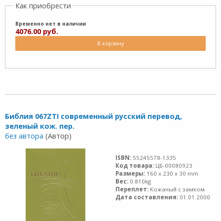
Как приобрести
Временно нет в наличии
4076.00 руб.
В корзину
Библия 067ZTI современный русский перевод,
зеленый кож. пер.
без автора
(Автор)
ISBN:
55245578-1335
Код товара:
ЦБ-00080923
Размеры:
160 x 230 x 30 mm
Вес:
0.810kg
Переплет:
Кожаный с замком
Дата составления:
01.01.2000