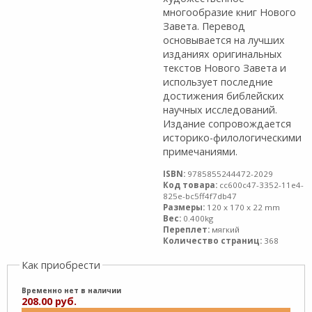
многообразие книг Нового
Завета. Перевод
основывается на лучших
изданиях оригинальных
текстов Нового Завета и
использует последние
достижения библейских
научных исследований.
Издание сопровождается
историко-филологическими
примечаниями.
ISBN:
9785855244472-2029
Код товара:
cc600c47-3352-11e4-
825e-bc5ff4f7db47
Размеры:
120 x 170 x 22 mm
Вес:
0.400kg
Переплет:
мягкий
Количество страниц:
368
Как приобрести
Временно нет в наличии
208.00 руб.