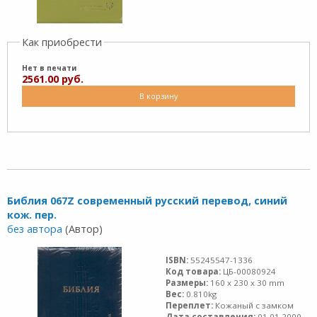
Как приобрести
Нет в печати
2561.00 руб.
В корзину
Библия 067Z современный русский перевод, синий
кож. пер.
без автора
(Автор)
ISBN:
55245547-1336
Код товара:
ЦБ-00080924
Размеры:
160 x 230 x 30 mm
Вес:
0.810kg
Переплет:
Кожаный с замком
Дата составления:
01.01.2000