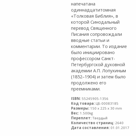
напечатана
одиннадцатитомная
«Толковая Библия», в
которой Синодальный
перевод Священного
Писания сопровождали
вводные статьи и
комментарии. То издание
было инициировано
профессором Санкт-
Петербургской духовной
академии А.П. Лопухиным
(1852–1904) и затем было
продолжено его
преемниками.
ISBN:
55245905-1356
Код товара:
ЦБ-00083185
Размеры:
150 x 225 x 30 mm
Вес:
1.500kg
Переплет:
Твердый
Количество страниц:
2640
Дата составления:
01.01.2017