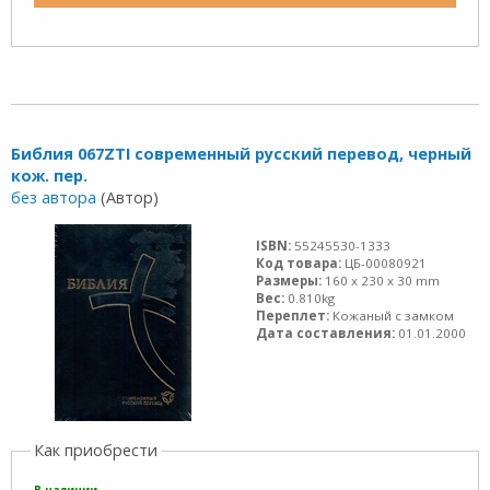
Библия 067ZTI современный русский перевод, черный
кож. пер.
без автора
(Автор)
ISBN:
55245530-1333
Код товара:
ЦБ-00080921
Размеры:
160 x 230 x 30 mm
Вес:
0.810kg
Переплет:
Кожаный с замком
Дата составления:
01.01.2000
Как приобрести