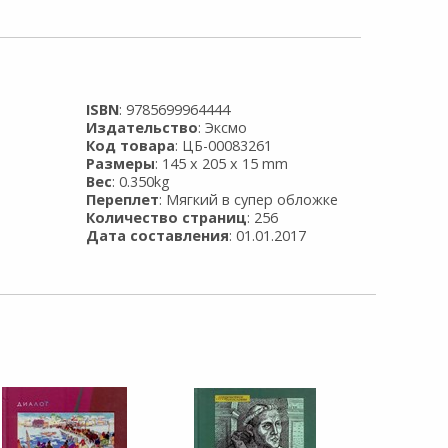
ISBN
: 9785699964444
Издательство
: Эксмо
Код товара
: ЦБ-00083261
Размеры
: 145 x 205 x 15 mm
Вес
: 0.350kg
Переплет
: Мягкий в супер обложке
Количество страниц
: 256
Дата составления
: 01.01.2017