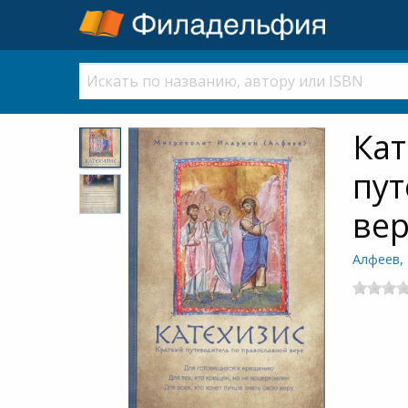
Кат
пут
ве
Алфеев,