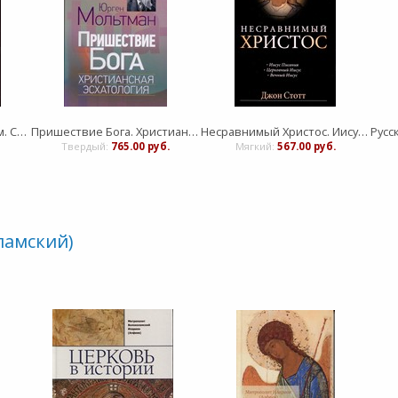
Крещение Святым Духом. Современное пятидесятничество в свете новозаветнего учения
Пришествие Бога. Христианская эсхатология
Несравнимый Христос. Иисус Писания, Церковный Иисус, Вечный Иисус
Твердый:
765.00 руб.
Мягкий:
567.00 руб.
ламский)