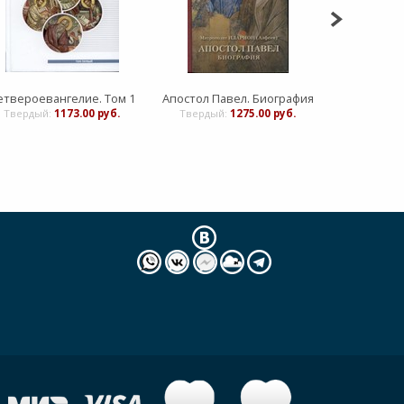
етвероевангелие. Том 1
Апостол Павел. Биография
DVD "Праз
Твердый:
1173.00 руб.
Твердый:
1275.00 руб.
Твердый