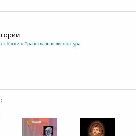
егории
ы
»
Книги
»
Православная литература
: