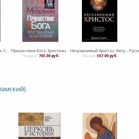
Крещение Святым Духом. Современное пятидесятничество в свете новозаветнего учения
Пришествие Бога. Христианская эсхатология
Несравнимый Христос. Иисус Писания, Церковный Иисус, Вечный Иисус
Твердый:
765.00 руб.
Мягкий:
567.00 руб.
ламский)