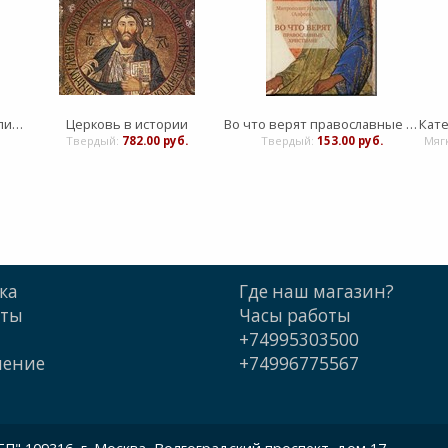
Отче наш. Толкование молитвы
Церковь в истории
Во что верят православные христиане
Твердый:
782.00 руб.
Твердый:
153.00 руб.
Мяг
ка
Где наш магазин?
кты
Часы работы
+74995303500
шение
+74996775567