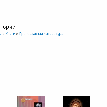
егории
ы
»
Книги
»
Православная литература
: