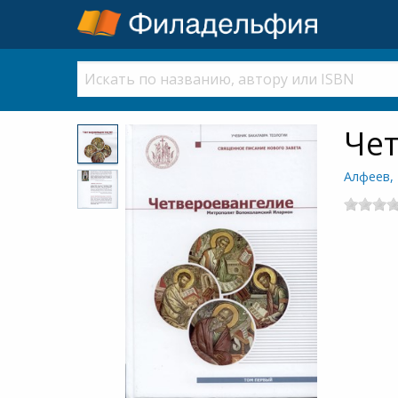
Чет
Алфеев,