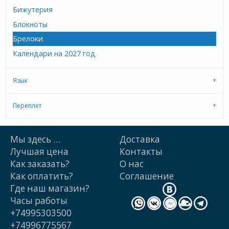
Бижутерия
Блокноты
Брелоки
Календари на 2027 год
Язык
Переплет
Мы здесь …
Доставка
Лучшая цена
Контакты
Как заказать?
О нас
Как оплатить?
Cоглашение
Где наш магазин?
Часы работы
+74995303500
+74996775567