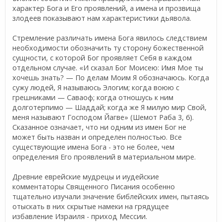
характер Бога и Его проявлений, а имена и прозвища
злодеев показывают нам характеристики дьявола.
Стремление различать имена Бога явилось следствием
необходимости обозначить ту сторону божественной
сущности, с которой Бог проявляет Себя в каждом
отдельном случае. «И сказал Бог Моисею: Имя Мое ты
хочешь знать? — По делам Моим Я обозначаюсь. Когда
сужу людей, Я называюсь Элогим; когда воюю с
грешниками — Саваоф; когда отношусь к ним
долготерпимо — Шаддай; когда же Я милую мир Свой,
меня называют Господом Йагве» (Шемот Раба 3, 6).
Сказанное означает, что ни одним из имен Бог не
может быть назван и определен полностью. Все
существующие имена Бога - это не более, чем
определения Его проявлений в материальном мире.
Древние еврейские мудрецы и иудейские
комментаторы Священного Писания особенно
тщательно изучали значение библейских имен, пытаясь
отыскать в них скрытые намеки на грядущее
избавление Израиля - приход Мессии.