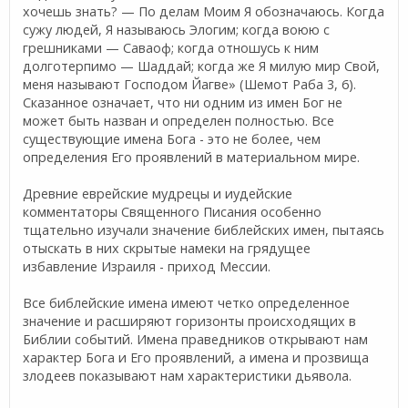
хочешь знать? — По делам Моим Я обозначаюсь. Когда
сужу людей, Я называюсь Элогим; когда воюю с
грешниками — Саваоф; когда отношусь к ним
долготерпимо — Шаддай; когда же Я милую мир Свой,
меня называют Господом Йагве» (Шемот Раба 3, 6).
Сказанное означает, что ни одним из имен Бог не
может быть назван и определен полностью. Все
существующие имена Бога - это не более, чем
определения Его проявлений в материальном мире.
Древние еврейские мудрецы и иудейские
комментаторы Священного Писания особенно
тщательно изучали значение библейских имен, пытаясь
отыскать в них скрытые намеки на грядущее
избавление Израиля - приход Мессии.
Все библейские имена имеют четко определенное
значение и расширяют горизонты происходящих в
Библии событий. Имена праведников открывают нам
характер Бога и Его проявлений, а имена и прозвища
злодеев показывают нам характеристики дьявола.