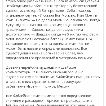
Стремление различать имена Бога явилось следствием
необходимости обозначить ту сторону божественной
сущности, с которой Бог проявляет Себя в каждом
отдельном случае. «И сказал Бог Моисею: Имя Мое ты
хочешь знать? — По делам Моим Я обозначаюсь. Когда
сужу людей, Я называюсь Элогим; когда воюю с
грешниками — Саваоф; когда отношусь к ним
долготерпимо — Шаддай; когда же Я милую мир Свой,
меня называют Господом Йагве» (Шемот Раба 3, 6).
Сказанное означает, что ни одним из имен Бог не
может быть назван и определен полностью. Все
существующие имена Бога - это не более, чем
определения Его проявлений в материальном мире.
Древние еврейские мудрецы и иудейские
комментаторы Священного Писания особенно
тщательно изучали значение библейских имен, пытаясь
отыскать в них скрытые намеки на грядущее
избавление Израиля - приход Мессии.
Все библейские имена имеют четко определенное
значение и расширяют горизонты происходящих в
Библии событий. Имена праведников открывают нам