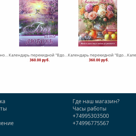
Календарь листовой Вдохновение "Господь - защите моя" малый
Календарь перекидной "Вдохновение" Бог есть любовь 25Х35
Календарь перекидной "Вдохновение" Благословение дома 25Х35
:
360.00 руб.
:
360.00 руб.
ка
Где наш магазин?
кты
Часы работы
+74995303500
шение
+74996775567