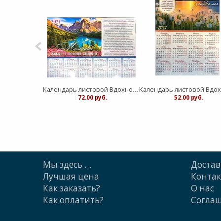
Календарь листовой Вдохновение "Живый в помощи Вышнего"средний
:
72.00 руб.
:
52.00 руб.
Мы здесь …
Достав
Лучшая цена
Конта
Как заказать?
О нас
Как оплатить?
Cогла