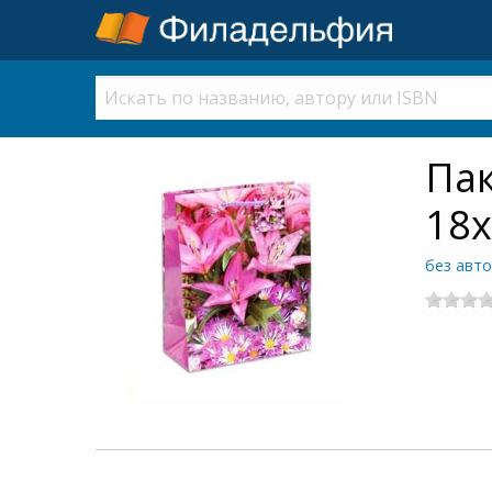
Па
18х
без авт