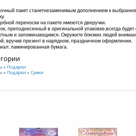
очный пакет станетнезаменимым дополнением к выбранно
у.
добной переноски на пакете имеются дверучки.
ок, преподнесенный в оригинальной упаковке,всегда будет
тным и запоминающимся. Окружите близких людей внима
ой, вручив презент в нарядном, праздничном оформлении.
иал: ламинированная бумага.
егории
ы
»
Подарки
ы
»
Подарки
»
Сумки