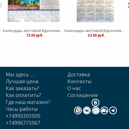
Календарь листовой Вдохновение "Живый в помощи Вышнего"средний
Календарь листовой Вдохновение "Господь - защите моя" малый
:
72.00 руб.
:
52.00 руб.
Мы здесь …
Доставка
Лучшая цена
Контакты
Как заказать?
О нас
Как оплатить?
Cоглашение
Где наш магазин?
Часы работы
+74995303500
+74996775567