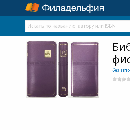
Биб
фи
без авт