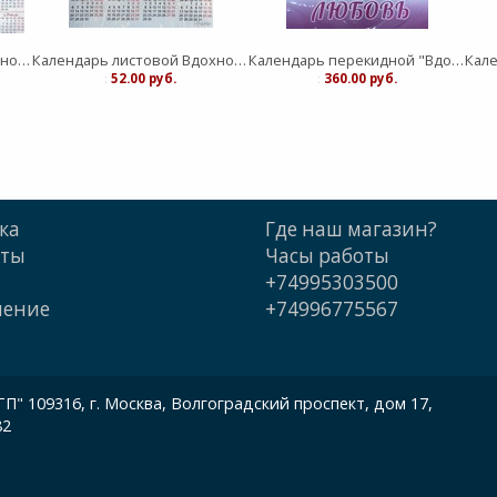
Календарь листовой Вдохновение "Живый в помощи Вышнего"средний
Календарь листовой Вдохновение "Господь - защите моя" малый
Календарь перекидной "Вдохновение" Бог есть любовь 25Х35
:
52.00 руб.
:
360.00 руб.
ка
Где наш магазин?
кты
Часы работы
+74995303500
шение
+74996775567
 109316, г. Москва, Волгоградский проспект, дом 17,
82