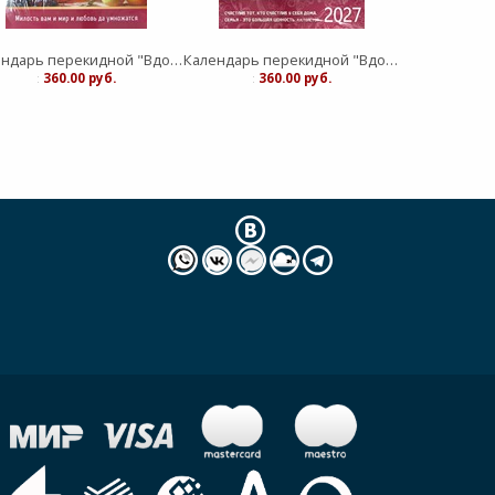
Календарь перекидной "Вдохновение" Благословение дома 25Х35
Календарь перекидной "Вдохновение" Семейное счастье 25Х35
:
360.00 руб.
:
360.00 руб.
:
360