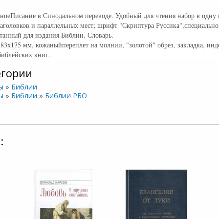
ноеПисание в Синодальном переводе. Удобный для чтения набор в одну 
заголовков и параллельных мест; шрифт "Скриптура Руссика",специально
танный для издания Библии. Словарь.
83х175 мм, кожаныйпереплет на молнии, "золотой" обрез, закладка, инд
библейских книг.
егории
ы
»
Библии
ы
»
Библии
»
Библии РБО
: