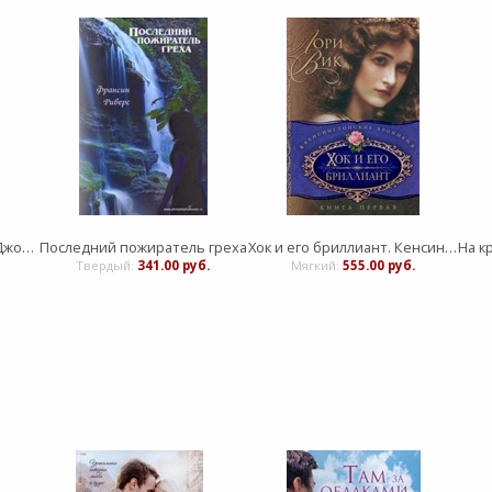
Движимые вечностью. Джон Бивер
Последний пожиратель греха
Хок и его бриллиант. Кенсингтонские хроники. Часть 1
Твердый:
341.00 руб.
Мягкий:
555.00 руб.