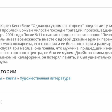
 Карен Кингсбери "Однажды утром во вторник" предлагает ув
й проблеск Божьей милости посреди трагедии, произошедшей
ря 2001 года.После 9/11 в наших сердцах возник вопрос "Поче
ель имеет возможность вместе с вдовой Джейми Брайан пере
 мужа-пожарника, его спасения и ее большого горя и разочар
 спустя три месяца, она поняла, что мужчина, пришедший к ней
ного торгового центра, не был ее мужем. Джейк на самом дел
сменом из Калифорнии, он потерял память, и был удивительно
мужа.
егории
ы
»
Книги
»
Художественная литература
: