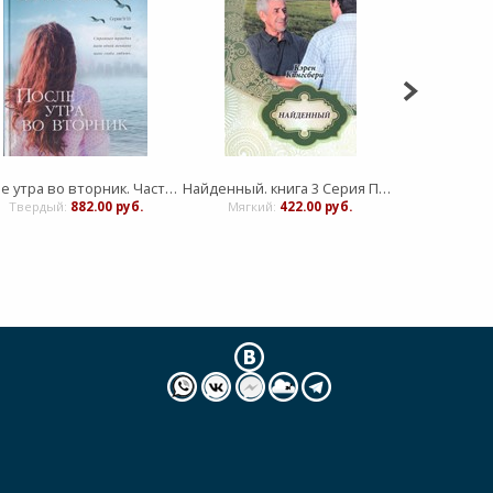
После утра во вторник. Часть 2. СЕРИЯ 9/11 (Карен Кингсбери)
Найденный. книга 3 Серия Первенец
Твердый:
882.00 руб.
Мягкий:
422.00 руб.
Мягкий