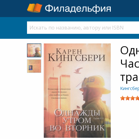
Одн
Час
тра
Кингсбе