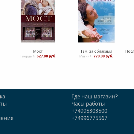
Мост
Там, за облаками
Твердый:
627.00 руб.
Мягкий:
770.00 руб.
ка
Где наш магазин?
кты
Часы работы
+74995303500
шение
+74996775567