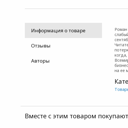
Роман
Информация о товаре
слабы
сентяб
Читат
Отзывы
потерю
когда,
Авторы
Всемир
бизне
на ее 
Кат
Товар
Вместе с этим товаром покупают