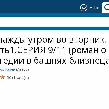
Меню
ажды утром во вторник.
ть1.СЕРИЯ 9/11 (роман о
гедии в башнях-близнеца
ри, Кэрен
(Автор)
5.0 (1 vote(s))