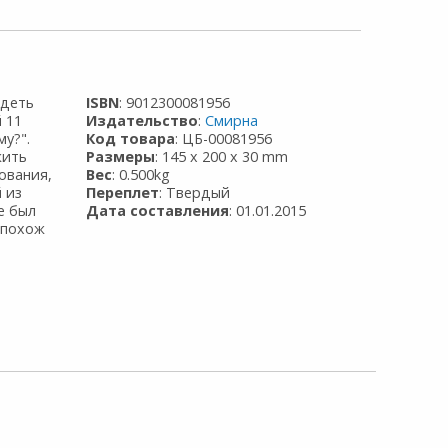
идеть
ISBN
: 9012300081956
 11
Издательство
:
Смирна
му?".
Код товара
: ЦБ-00081956
жить
Размеры
: 145 x 200 x 30 mm
ования,
Вес
: 0.500kg
 из
Переплет
: Твердый
е был
Дата составления
: 01.01.2015
 похож