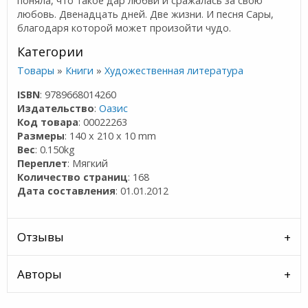
поняла, что такое дар любви и сражалась за свою
любовь. Двенадцать дней. Две жизни. И песня Сары,
благодаря которой может произойти чудо.
Категории
Товары
»
Книги
»
Художественная литература
ISBN
: 9789668014260
Издательство
:
Оазис
Код товара
: 00022263
Размеры
: 140 x 210 x 10 mm
Вес
: 0.150kg
Переплет
: Мягкий
Количество страниц
: 168
Дата составления
: 01.01.2012
Отзывы
Авторы