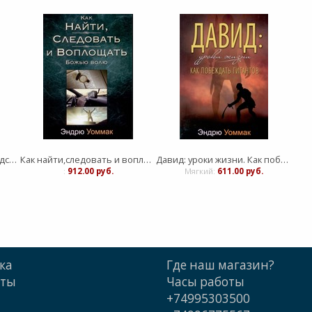
Не ограничивай Бога. Представь себя успешным
Как найти,следовать и воплощать Божью волю
Давид: уроки жизни. Как побеждать гигантов
:
912.00 руб.
Мягкий:
611.00 руб.
ка
Где наш магазин?
кты
Часы работы
+74995303500