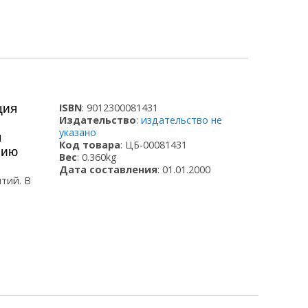
ция
ISBN
: 9012300081431
Издательство
:
издательство не
указано
я
Код товара
: ЦБ-00081431
нию
Вес
: 0.360kg
Дата составления
: 01.01.2000
тий. В