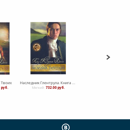
 Твоих
Наследник Глентрула. Книга 3. Серия "В стране лилового вереска"
 руб.
Мягкий:
732.00 руб.