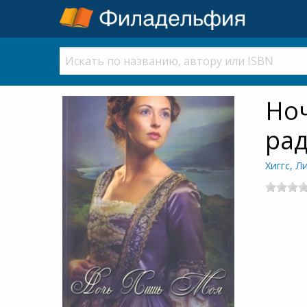
Ноч
рад
Хиггс, Л