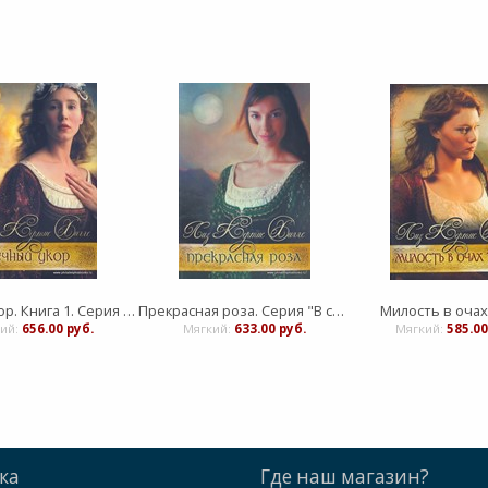
Вечный укор. Книга 1. Серия "В стране лилового вереска"
Прекрасная роза. Серия "В стране лилового вереска". Книга 2
Милость в очах
ий:
656.00 руб.
Мягкий:
633.00 руб.
Мягкий:
585.00
ка
Где наш магазин?