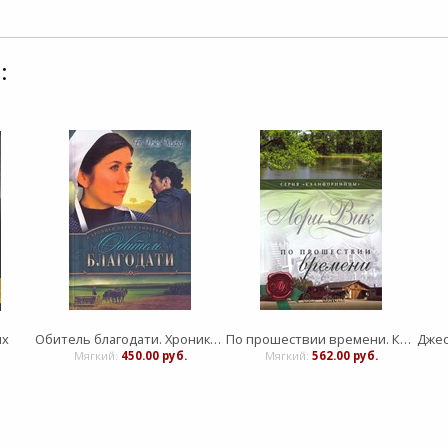
:
их
Обитель благодати. Хроники округа Риверхавен. книга 2
По прошествии времени. Книга 2. Серия "Калифорнийцы"
Мягкий:
450.00 руб.
Мягкий:
562.00 руб.