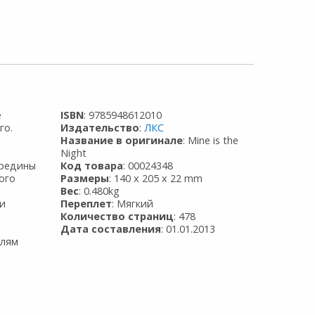
е
ISBN
: 9785948612010
го.
Издательство
:
ЛКС
Название в оригинале
: Mine is the
й
Night
ередины
Код товара
: 00024348
ого
Размеры
: 140 x 205 x 22 mm
Вес
: 0.480kg
ви
Переплет
: Мягкий
Количество страниц
: 478
Дата составления
: 01.01.2013
елям