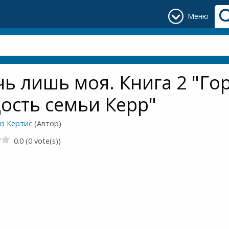
Меню
ь лишь моя. Книга 2 "Го
ость семьи Керр"
из Кертис
(Автор)
0.0 (0 vote(s))