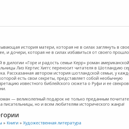
ывающая история матери, которая не в силах заглянуть в сво
е, и дочери, которая не в силах избавиться от своего прошло
й в дилогии «Горе и радость семьи Керр» роман американско
ельницы Лиз Кертис Хиггс переносит читателя в Шотландию с
века. Рассказанная автором история шотландской семьи, у кажд
которой есть свои секреты, представляет собой необычную
претацию известного библейского сюжета о Руфи и ее свекро
ни.
роман — великолепный подарок не только преданным почитат
а писательницы, но и всем любителям исторического жанра!
егории
ы
»
Книги
»
Художественная литература