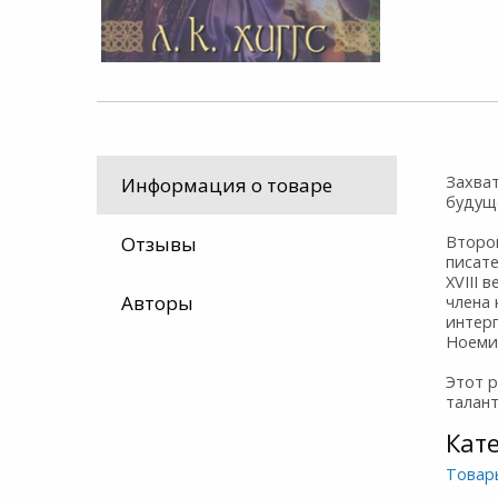
Захват
Информация о товаре
будуще
Второ
Отзывы
писат
XVIII 
Авторы
члена 
интер
Ноеми
Этот 
талант
Кат
Товар