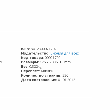
ISBN
: 9012300021702
Издательство
:
Библия для всех
Код товара
: 00021702
ых
Размеры
: 125 x 200 x 15 mm
Вес
: 0.300kg
Переплет
: Мягкий
Количество страниц
: 336
Дата составления
: 01.01.2012