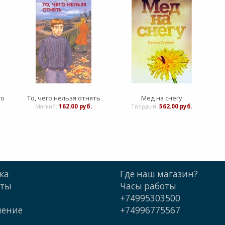
го
То, чего нельзя отнять
Мед на снегу
Мягкий:
162.00 руб.
Твердый:
562.00 руб.
ка
Где наш магазин?
кты
Часы работы
+74995303500
шение
+74996775567