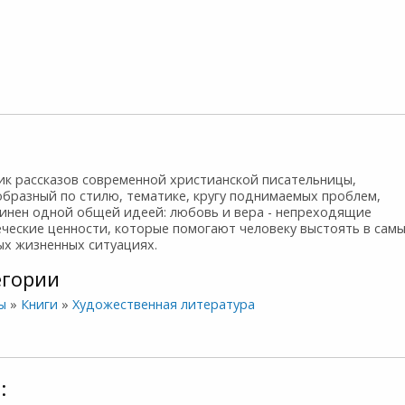
ик рассказов современной христианской писательницы,
образный по стилю, тематике, кругу поднимаемых проблем,
инен одной общей идеей: любовь и вера - непреходящие
ческие ценности, которые помогают человеку выстоять в сам
ых жизненных ситуациях.
егории
ы
»
Книги
»
Художественная литература
: