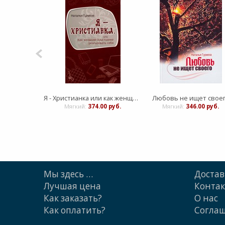
Я - Христианка или как женщине-христианке реализовать себя
Любовь не ищет свое
Мягкий:
374.00 руб.
Мягкий:
346.00 руб.
Мы здесь …
Достав
Лучшая цена
Конта
Как заказать?
О нас
Как оплатить?
Cогла