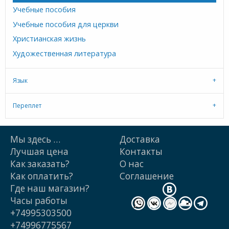
Учебные пособия
Учебные пособия для церкви
Христианская жизнь
Художественная литература
Язык
Переплет
Мы здесь …
Доставка
Лучшая цена
Контакты
Как заказать?
О нас
Как оплатить?
Cоглашение
Где наш магазин?
Часы работы
+74995303500
+74996775567