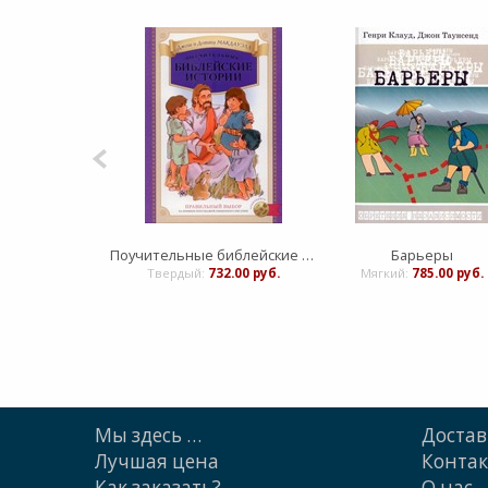
Поучительные библейские истории с аудиокнигой на к/д (Правильный выбор)
Барьеры
Твердый:
732.00 руб.
Мягкий:
785.00 руб.
Мы здесь …
Достав
Лучшая цена
Конта
Как заказать?
О нас