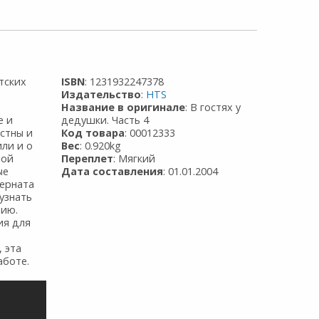
тских
ISBN
: 1231932247378
Издательство
:
HTS
Название в оригинале
: В гостях у
е и
дедушки. Часть 4
астны и
Код товара
: 00012333
или и о
Вес
: 0.920kg
той
Переплет
: Мягкий
ые
Дата составления
: 01.01.2004
терната
узнать
нию.
ия для
 эта
аботе.