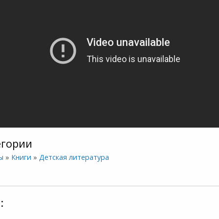
егории
ы
»
Книги
»
Детская литература
: