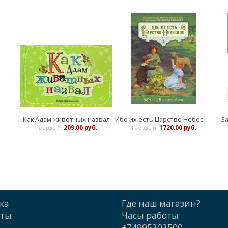
Как Адам животных назвал
Ибо их есть Царство Небесное 1 часть
З
Твердый:
209.00 руб.
Твердый:
1720.00 руб.
ка
Где наш магазин?
кты
Часы работы
+74995303500