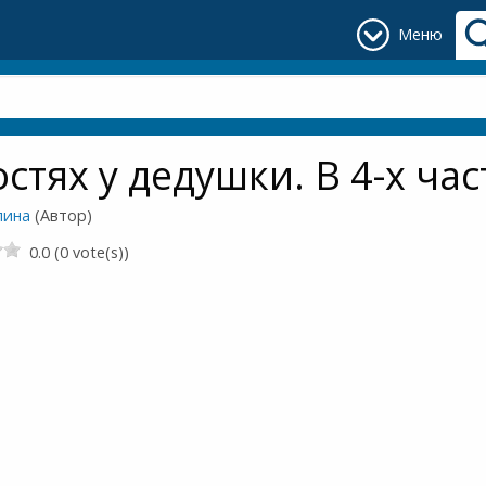
Меню
остях у дедушки. В 4-х час
лина
(Автор)
0.0 (0 vote(s))