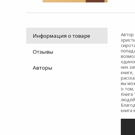
Автор 
Информация о товаре
христи
сирота
попад
Отзывы
возмож
одинок
Авторы
них за
книге,
расска
вы мож
о том,
Книга 
людей,
Благо
книга 