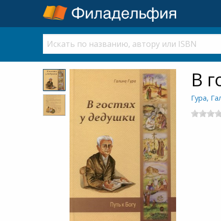
В г
Гура, Га