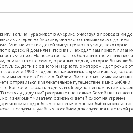
книги Галина Гура живет в Америке. Участвуя в проведении де
анских лагерей на Украине, она часто сталкивалась с детьми-
ми. Многие из этих детей живут прямо на улице, некоторые
ают в детский дом или интернат и находят там приют, питани
ность учиться. Но несмотря на это, большинство из них несч
и, они мечтают о семье, о родных людях, которые бы их люб
ботились. Дети из одного интерната, о котором идет речь в э
 в середине 1990-х годов познакомились с христианами, котор
зали им многое о Боге и о Библии. Вместе с мальчиками из ин
ете отправиться в увлекательное путешествие в мир Библии, 
 что Бог хочет сказать людям, и об единственном пути к спасе
"В гостях у дедушки" раскрывает не только Божий план спасен
 но и знакомит читателя с жизнью детей-сирот на Украине.
даря ясным и подробным пояснениям многих библейских истин,
может послужить учебным пособием для служения в детской р