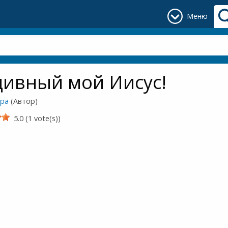
Меню
дивный мой Иисус!
ора
(Автор)
5.0 (1 vote(s))