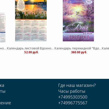
Календарь листовой Вдохновение "Живый в помощи Вышнего"средний
Календарь листовой Вдохновение "Господь - защите моя" малый
Календарь перекидной "Вдохновение" Бог есть любовь 25Х35
:
52.00 руб.
:
360.00 руб.
ка
Где наш магазин?
кты
Часы работы
+74995303500
шение
+74996775567