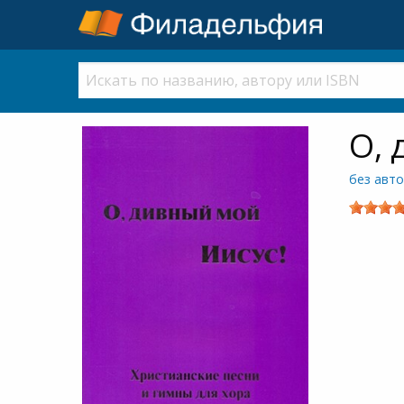
О, 
без авт