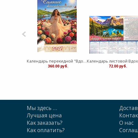
Календарь перекидной "Вдохновение" Сияние Женственности 25Х35
:
360.00 руб.
:
72.00 руб.
Мы здесь …
Достав
Лучшая цена
Конта
Как заказать?
О нас
Как оплатить?
Cогла