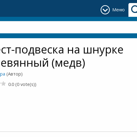
Меню
ст-подвеска на шнурке
евянный (медв)
ора
(Автор)
0.0 (0 vote(s))