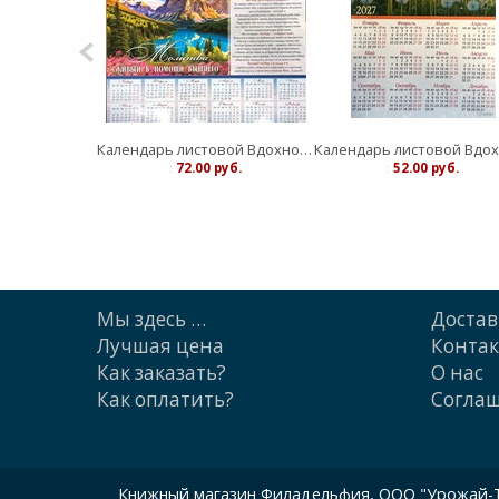
Календарь листовой Вдохновение "Живый в помощи Вышнего"средний
:
72.00 руб.
:
52.00 руб.
Мы здесь …
Достав
Лучшая цена
Конта
Как заказать?
О нас
Как оплатить?
Cогла
Книжный магазин Филадельфия, ООО "Урожай-ТП"