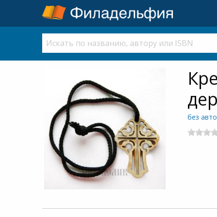
Кре
дер
без авт