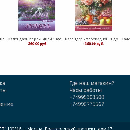
Календарь листовой Вдохновение "Господь - защите моя" малый
Календарь перекидной "Вдохновение" Бог есть любовь 25Х35
Календарь перекидной "Вдохновение" Благословение дома 25Х35
:
360.00 руб.
:
360.00 руб.
ка
Где наш магазин?
кты
Часы работы
+74995303500
шение
+74996775567
 109316, г. Москва, Волгоградский проспект, дом 17,