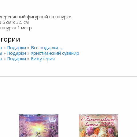
 деревянный фигурный на шнурке.
 5 см х 3,5 см
 шнурка 1 метр
егории
ы
»
Подарки
»
Все подарки ...
ы
»
Подарки
»
Христианский сувенир
ы
»
Подарки
»
Бижутерия