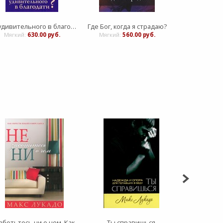
Что удивительного в благодати?
Где Бог, когда я страдаю?
Посвящен 
Мягкий:
630.00 руб.
Мягкий:
560.00 руб.
Мягкий:
2
Не заботьтесь ни о чем. Как обрести покой в мире хаоса.
Ты справишься
В десниц