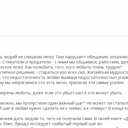
ь людей не слишком легко. Они нарушают обещания, искажаю
. Стяжатели и предатели - с ними мы общаемся, работаем, де
еское ложе. Как полюбить того, кого любить очень трудно?
типное решение - стараться изо всех сил. Житейская мудрост
, что недостаточность любви вызвана недостаточностью усил
у мы напрягаемся что есть мочи, прилагая эти самые усилия.
ерены любить, даже если это убьет нас! А это может убить.
зможно, мы пропустили один важный шаг? Не может ли статься
 шаг в любви нужно сделать не к «ним», а к «Нему»? В конце к
можем дать людям то, чего не получили сами. В своей книге «
» Макс Лукадо исследует «забытый первый шаг во