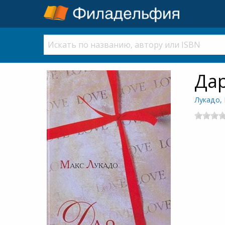
Дар
Лукадо,