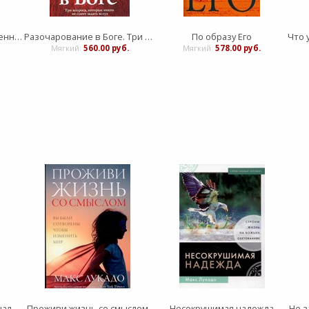
Ты дивно устроил внутренности мои
Разочарование в Боге. Три вопроса, которые никто не смеет задать вслух
По образу Его
Мягкий:
560.00 руб.
Мягкий:
578.00 руб.
Когда придет Христос. Начало всего самого лучшего
Проживи жизнь со смыслом
Несокрушимая надежда