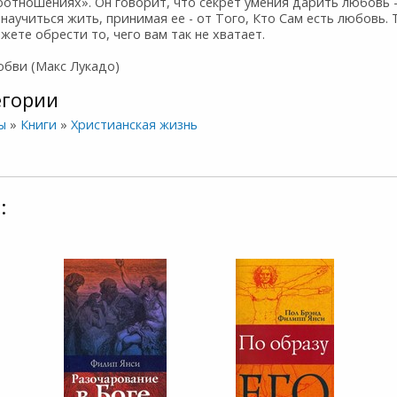
отношениях». Он говорит, что секрет умения дарить любовь -
научиться жить, принимая ее - от Того, Кто Сам есть любовь. 
жете обрести то, чего вам так не хватает.
юбви (Макс Лукадо)
егории
ы
»
Книги
»
Христианская жизнь
: