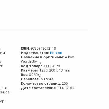
т
ISBN
: 9785948612119
лим
Издательство
:
Виссон
Название в оригинале
: A love
ь
Worth Giving
ий.
Код товара
: 00014178
Размеры
: 123 x 200 x 13 mm
Вес
: 0.260kg
Переплет
: Мягкий
Количество страниц
: 256
, что
Дата составления
: 01.01.2012
онцов,
Дар