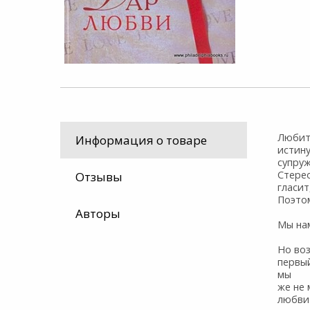
Любит
Информация о товаре
истину
супруж
Стерео
Отзывы
гласит
Поэтом
Авторы
Мы нам
Но во
первый
мы
же не 
любви