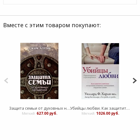
Вместе с этим товаром покупают:
Защита семьи от духовных нападений
Убийцы любви. Как защитить свой брак от пагубных привычек, разрущающих романтику любви
Э
Мягкий:
627.00 руб.
Мягкий:
1026.00 руб.