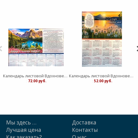
Календарь листовой Вдохновение "Живый в помощи Вышнего"средний
Календарь листовой Вдохновение "Господь - защите моя" малый
:
72.00 руб.
:
52.00 руб.
Мы здесь …
Доставка
Лучшая цена
Контакты
Как заказать?
О нас