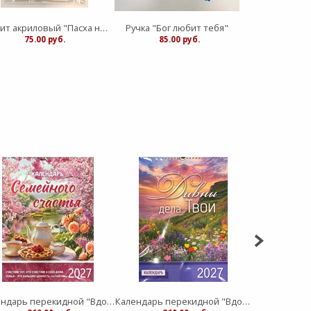
Магнит акриловый "Пасха наша Христос" Вечеря, торл
Ручка "Бог любит тебя"
75.00 руб.
:
85.00 руб.
:
80.0
Календарь перекидной "Вдохновение" Семейное счастье 25Х35
Календарь перекидной "Вдохновение" Дивны дела Твои 25Х35