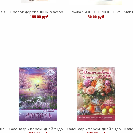
Брелок Крест Крутящийся золото (ЛН)
Брелок деревянный в ассортименте (ЛН)
Ручка "БОГ ЕСТЬ ЛЮБОВЬ"
:
188.00 руб.
:
80.00 руб.
Календарь листовой Вдохновение "Господь - защите моя" малый
Календарь перекидной "Вдохновение" Бог есть любовь 25Х35
Календарь перекидной "Вдохновение" Благословение дома 25Х35