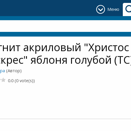
Меню
нит акриловый "Христос
крес" яблоня голубой (ТС
ора
(Автор)
0.0 (0 vote(s))