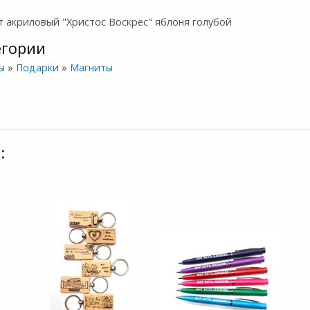
т акриловый "Христос Воскрес" яблоня голубой
егории
ы
»
Подарки
»
Магниты
: