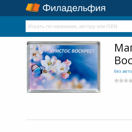
Маг
Вос
без авт