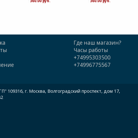
:
360.00 руб.
:
360.00 руб.
ка
Где наш магазин?
кты
Часы работы
+74995303500
шение
+74996775567
 109316, г. Москва, Волгоградский проспект, дом 17,
82