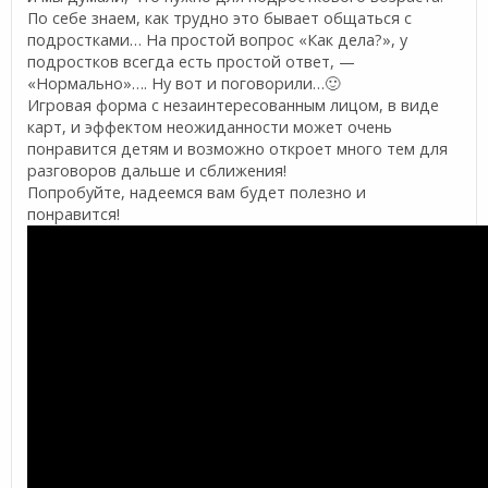
По себе знаем, как трудно это бывает общаться с
подростками… На простой вопрос «Как дела?», у
подростков всегда есть простой ответ, —
«Нормально»…. Ну вот и поговорили…🙂
Игровая форма с незаинтересованным лицом, в виде
карт, и эффектом неожиданности может очень
понравится детям и возможно откроет много тем для
разговоров дальше и сближения!
Попробуйте, надеемся вам будет полезно и
понравится!