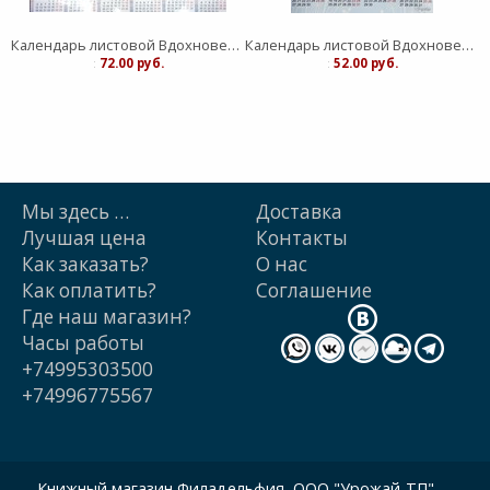
Календарь листовой Вдохновение "Живый в помощи Вышнего"средний
Календарь листовой Вдохновение "Господь - защите моя" малый
:
72.00 руб.
:
52.00 руб.
Мы здесь …
Доставка
Лучшая цена
Контакты
Как заказать?
О нас
Как оплатить?
Cоглашение
Где наш магазин?
Часы работы
+74995303500
+74996775567
Книжный магазин Филадельфия, ООО "Урожай-ТП"