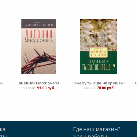
ть
Дневник миссионера
Почему ты еще не крещен?
Мягкий:
91.00 руб.
Мягкий:
78.00 руб.
ка
Где наш магазин?
кты
Часы работы