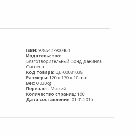
ISBN
: 9785427900464
Издательство
:
Благотворительный фонд Даниила
Сысоева
Код товара
: ЦБ-00081038
Размеры
: 120 x 170 x 10 mm
Вес
: 0.030kg
Переплет
: Мягкий
Количество страниц
: 160
Дата составления
: 01.01.2015