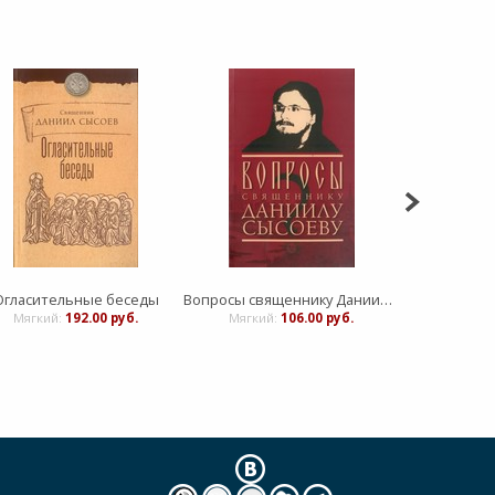
Огласительные беседы
Вопросы священнику Даниилу Сысоеву
Почему веру
Мягкий:
192.00 руб.
Мягкий:
106.00 руб.
Мягкий