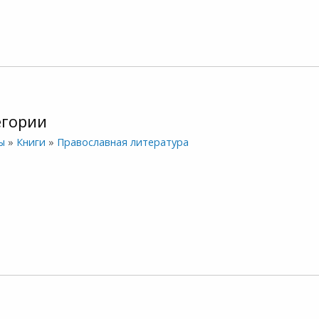
егории
ы
»
Книги
»
Православная литература