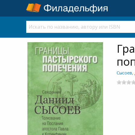
Гра
по
Сысоев,