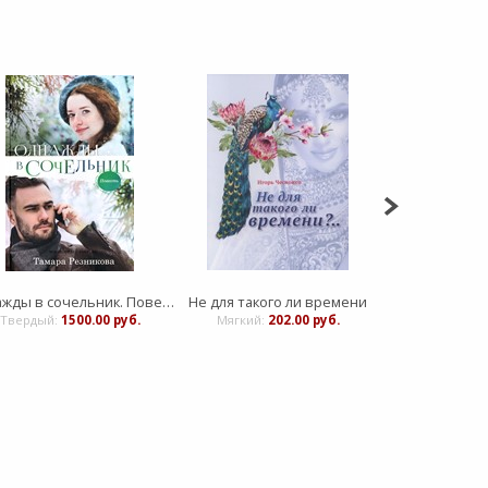
Однажды в сочельник. Повесть
Не для такого ли времени
Найла и бел
Твердый:
1500.00 руб.
Мягкий:
202.00 руб.
Твердый:
7