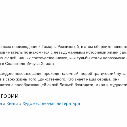
во всех произведениях Тамары Резниковой, в этом сборнике повест
зов читатель познакомится с невыдуманными историями жизни са
х людей, наших соотечественников, чьи судьбы стали неразрывно
й в Спасителя Иисуса Христа.
каждого повествования проходят сложный, порой трагический путь.
в в свою жизнь Того Единственного, Кто знает наши сердца, они
аются с преображающей силой Божьей благодати, мира и мудрости
егории
ы
»
Книги
»
Художественная литература