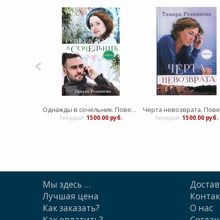
Однажды в сочельник. Повесть
Черта невозврата. Пове
Твердый:
1500.00 руб.
Твердый:
1500.00 руб.
Мы здесь …
Достав
Лучшая цена
Конта
Как заказать?
О нас
Как оплатить?
Cогла