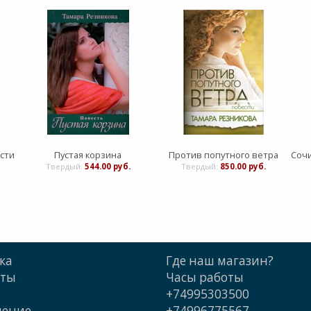
сти
Пустая корзина
Против попутного ветра
Твердый:
544.00 руб.
Твердый:
850.00 руб.
ка
Где наш магазин?
кты
Часы работы
+74995303500
шение
+74996775567