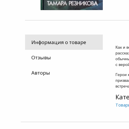
Информация о товаре
Как и 
расска
Отзывы
обычны
с веро
Авторы
Герои 
призва
встреч
Кат
Товар