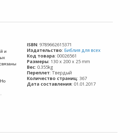
ISBN
: 9789662615371
Издательство
:
Библия для всех
ей и
Код товара
: 00026561
мых
Размеры
: 130 x 200 x 25 mm
 связаны
Вес
: 0.355kg
Переплет
: Твердый
Количество страниц
: 367
 Но
Дата составления
: 01.01.2017
.