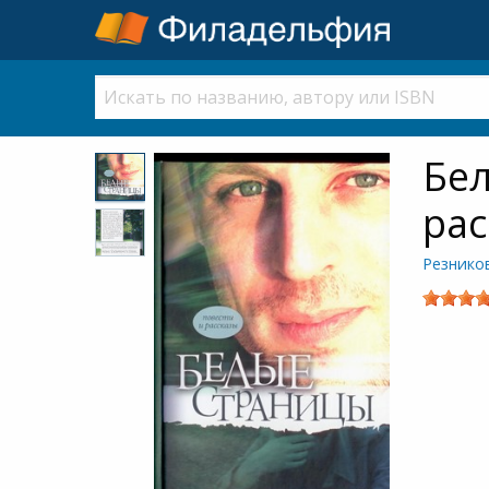
Бел
рас
Резнико