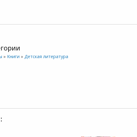
егории
ы
»
Книги
»
Детская литература
: