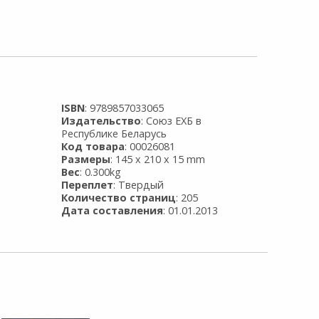
ISBN
: 9789857033065
Издательство
: Союз ЕХБ в
Республике Беларусь
Код товара
: 00026081
Размеры
: 145 x 210 x 15 mm
Вес
: 0.300kg
Переплет
: Твердый
Количество страниц
: 205
Дата составления
: 01.01.2013