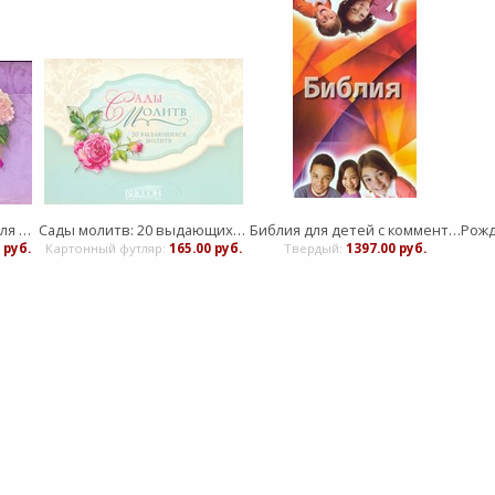
Золотые стихи Библии для женщин - 22 анго-руские карточки и подставка-домик
Сады молитв: 20 выдающихся молитв - 15 молитвенных карточек и подставка-домик
Библия для детей с комментариями Джона Мак-Артура
 руб.
Картонный футляр:
165.00 руб.
Твердый:
1397.00 руб.