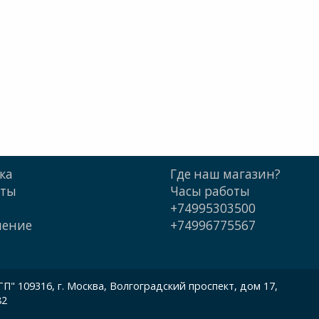
ка
Где наш магазин?
кты
Часы работы
+74995303500
шение
+74996775567
 109316, г. Москва, Волгоградский проспект, дом 17,
82