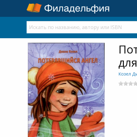
Пот
для
Козел Д