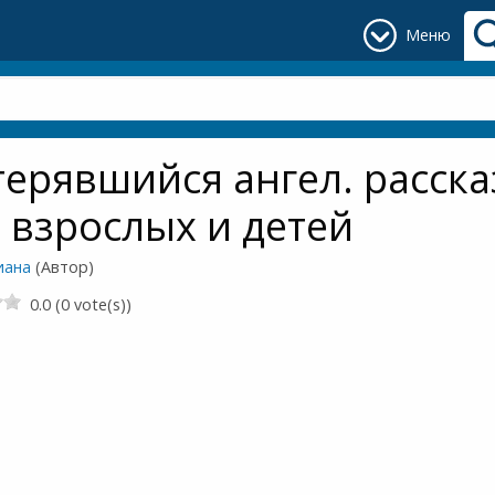
Меню
ерявшийся ангел. расск
 взрослых и детей
иана
(Автор)
0.0 (0 vote(s))