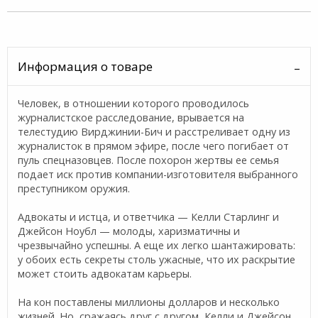
Информация о товаре
Человек, в отношении которого проводилось
журналистское расследование, врывается на
телестудию Вирджинии-Бич и расстреливает одну из
журналисток в прямом эфире, после чего погибает от
пуль спецназовцев. После похорон жертвы ее семья
подает иск против компании-изготовителя выбранного
преступником оружия.
Адвокаты и истца, и ответчика — Келли Старлинг и
Джейсон Ноубл — молоды, харизматичны и
чрезвычайно успешны. А еще их легко шантажировать:
у обоих есть секреты столь ужасные, что их раскрытие
может стоить адвокатам карьеры.
На кон поставлены миллионы долларов и несколько
жизней. Но, сражаясь друг с другом, Келли и Джейсон