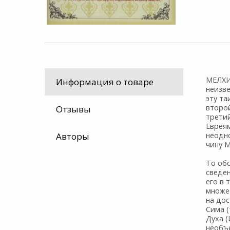
МЕЛХИ
Информация о товаре
неизв
эту та
второй
Отзывы
трети
Евреям
Авторы
неодн
чину М
То об
сведен
его в 
множе
на дос
Сима (
Духа (
необъ