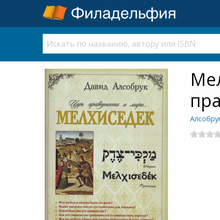
Мел
пра
Алсобру