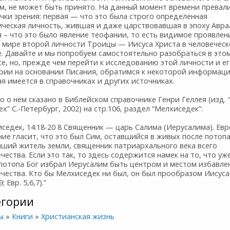
м, не может быть принято. На данный момент времени превал
чки зрения: первая — что это была строго определенная
ическая личность, жившая и даже царствовавшая в эпоху Авра
 – что это было явление теофании, то есть видимое проявлен
 мире второй личности Троицы — Иисуса Христа в человечес
е. Давайте и мы попробуем самостоятельно разобраться в это
е, но, прежде чем перейти к исследованию этой личности и е
ории на основании Писания, обратимся к некоторой информаци
я имеется в справочниках и других источниках.
о о нём сказано в Библейском справочнике Генри Геллея (изд.
ех” С.-Петербург, 2002) на стр.106, раздел “Мелхиседек”:
седек, 14:18-20 8 Священник — царь Салима (Иерусалима). Ев
ие гласит, что это был Сим, оставшийся в живых после потопа
йший житель земли, священник патриархального века всего
чества. Если это так, то здесь содержится намек на то, что уж
 потопа Бог избрал Иерусалим быть центром и местом избавле
чества. Кто бы Мелхиседек ни был, он был прообразом Иисуса
9; Евр. 5,6,7).”
егории
ы
»
Книги
»
Христианская жизнь