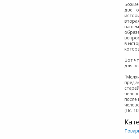
Божие
две то
истор
вторая
нашем
образ
вопрос
в ист
котора
Вот чт
для вс
“Мелхи
предан
старе
челове
после
челове
(Пс. 10
Кат
Товар