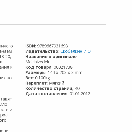
ничего
ISBN
: 9789667931698
речаем
Издательство
:
Скобелкин И.О.
18-20,
Название в оригинале
:
 в
Melchizedek
ания к
Код товара
: 00021738
,
Размеры
: 144 x 203 x 3 mm
ник по
Вес
: 0.100kg
Переплет
: Мягкий
Количество страниц
: 40
х
Дата составления
: 01.01.2012
ставят
дило
ость и
арха
ого
лове