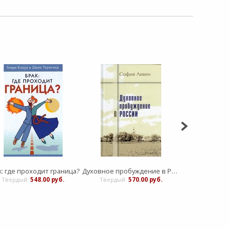
к: где проходит граница?
Духовное пробуждение в России
Бол
Твердый:
548.00 руб.
Твердый:
570.00 руб.
Мягкий:
5