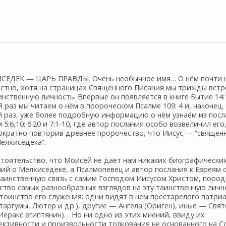
СЕДЕК — ЦАРЬ ПРАВДЫ. Очень необычное имя… О нём почти 
естно, хотя на страницах Священного Писания мы трижды вст
инственную личность. Впервые он появляется в книге Бытие 14:
 раз мы читаем о нём в пророческом Псалме 109: 4 и, наконец,
й раз, уже более подробную информацию о нём узнаём из посл
 5:6,10; 6:20 и 7:1-10, где автор послания особо возвеличил его
ократно повторив древнее пророчество, что Иисус — “священ
елхиседека”.
стоятельство, что Моисей не дает нам никаких биографически
ий о Мелхиседеке, а Псалмопевец и автор послания к Евреям 
таинственную связь с самим Господом Иисусом Христом, поро
ство самых разнообразных взглядов на эту таинственную личн
тоинство его служения: одни видят в нем престарелого патри
таргумы, Лютер и др.), другие — Ангела (Ориген), иные — Свят
Иеракс египтянин)… Но ни одно из этих мнений, ввиду их
ективности и произвольности толкования не основанного на С