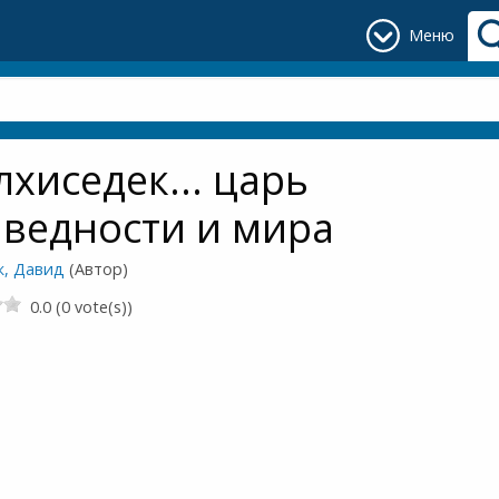
Меню
хиседек... царь
ведности и мира
к, Давид
(Автор)
0.0 (0 vote(s))