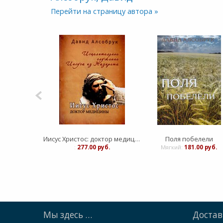
Перейти на страницу автора »
Иисус Христос: доктор медицины
Поля побелели
:
277.00 руб.
Мягкий:
181.00 руб.
Мы здесь …
Достав