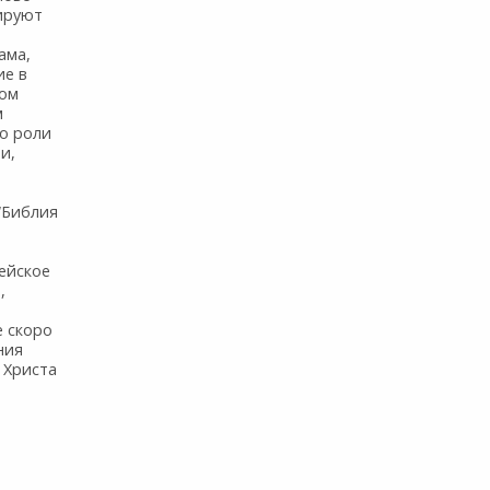
ируют
ама,
ие в
ком
м
го роли
и,
 “Библия
рейское
,
е скоро
ния
 Христа