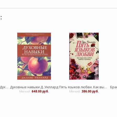
:
Обновление характера. Духовное преображение через Христа
Духовные навыки Д. Уиллард
Пять языков любви. Как выразить любовь вашему спутнику
Бра
.
Мягкий:
648.00 руб.
Мягкий:
386.00 руб.