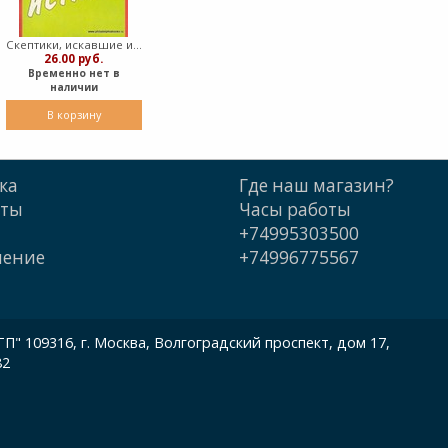
Скептики, искавшие истину (Мягкий)
26.00 руб.
Временно нет в
наличии
В корзину
ка
Где наш магазин?
кты
Часы работы
+74995303500
шение
+74996775567
 109316, г. Москва, Волгоградский проспект, дом 17,
82