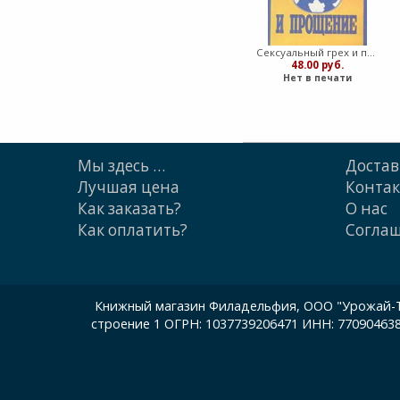
Сексуальный грех и прощение (Мягкий)
48.00 руб.
Нет в печати
Мы здесь …
Достав
Лучшая цена
Конта
Как заказать?
О нас
Как оплатить?
Cогла
Книжный магазин Филадельфия, ООО "Урожай-ТП"
строение 1 ОГРН: 1037739206471 ИНН: 77090463