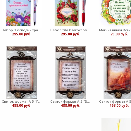
Набор "Господь - хранитель твой": блокнот, ручка (Символик)
Набор "Да благословит тебя Господь": блокнот, ручка (вк)
295.00 руб.
295.00 руб.
75.00 руб.
Свиток формат А-5 "Господи! Благослови того..." (медв)
Свиток формат А-5 "Возложи на Господа заботы твои..." (ВК)
488.00 руб.
488.00 руб.
463.00 руб.