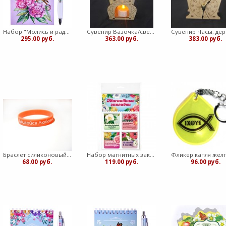
Набор "Молись и радуйся": блокнот, ручка (Символик)
Сувенир Вазочка/светильник, дерево (медв)
295.00 руб.
363.00 руб.
383.00 руб.
Браслет силиконовый с надписью. Страна счастья
Набор магнитных закладок 4 шт. (ВК)
68.00 руб.
119.00 руб.
96.00 руб.