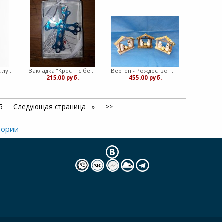
Закладка линейка с лупой. Х.П.
Закладка "Крест" с бел. кисточкой. Откровение
Вертеп - Рождество. Лавр
215.00 руб.
455.00 руб.
5
Следующая страница
>>
гории