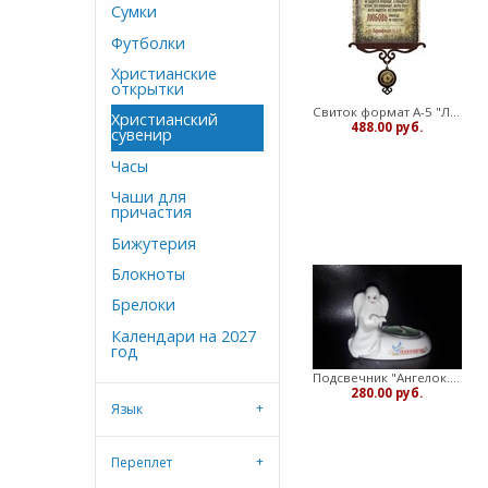
Сумки
Футболки
Христианские
открытки
Свиток формат А-5 "Любовь долготерпит..." (ВК)
Христианский
488.00 руб.
сувенир
Часы
Чаши для
причастия
Бижутерия
Блокноты
Брелоки
Календари на 2027
год
Подсвечник "Ангелок. Спаси и сохрани" (медв)
280.00 руб.
Язык
Переплет