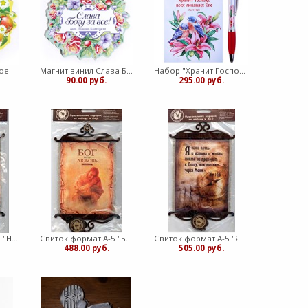
Магнит винил Всякое дыхание (ВК)
Магнит винил Слава Богу за все! (Символик)
Набор "Хранит Господь всех любящих Его": блокнот, ручка (Символик)
90.00 руб.
295.00 руб.
Свиток формат А-5 "Не бойся, только веруй..." (ВК)
Свиток формат А-5 "Бог есть Любовь..." (ВК)
Свиток формат А-5 "Я есмь путь... " в ассорт. (ВК)
488.00 руб.
505.00 руб.