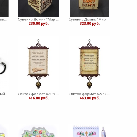
Сувенир Часы, дерево Медведев
Сувенир Домик "Мир дому сему. Птичка" с подсветкой, дерево (вк)
Сувенир Домик "Мир дому сему!" с подсветкой узкий, дерево (медв)
230.00 руб.
323.00 руб.
Фликер капля желтый Рыбка (ВК)
Свиток формат А-5 "Да не отходит сия книга..." (ВК)
Свиток формат А-5 "Слава БОГУ за все" (ВК)
416.00 руб.
463.00 руб.