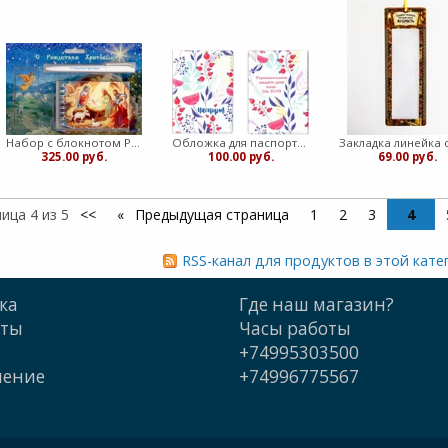
Набор с блокнотом Рождество Христово/Вертеп (медв)
Обложка для паспорта ПВХ "Терпением вашим спасайте души ваши" (медв)
325.00 руб.
100.00 руб.
69.00 руб.
ица 4 из 5
<<
Предыдущая страница
1
2
3
4
RSS-канал для продуктов в этой кате
ка
Где наш магазин?
кты
Часы работы
+74995303500
шение
+74996775567