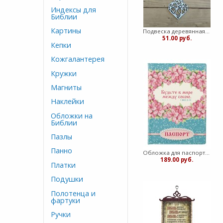
Индексы для
Библии
Картины
Подвеска деревянная для АВТО
51.00 руб.
Кепки
Кожгалантерея
Кружки
Магниты
Наклейки
Обложки на
Библии
Пазлы
Панно
Обложка для паспорта ПВХ "Будьте в мире между собою" (ВК)
189.00 руб.
Платки
Подушки
Полотенца и
фартуки
Ручки